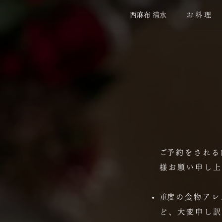
西麻布 清水
お 料 理
​ご予約をされ
様お願い申し上
​重度の食物ア
ど、大変申し訳